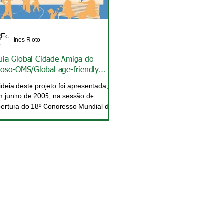
Ines Rioto
uia Global Cidade Amiga do
doso-OMS/Global age-friendly
ities: a guide - WHO
ideia deste projeto foi apresentada,
 junho de 2005, na sessão de
ertura do 18º Congresso Mundial de
rontologia, no Rio de...