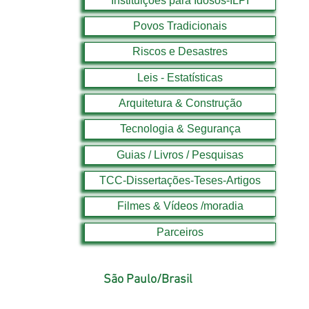
Instituições para Idosos-ILPI
Povos Tradicionais
Riscos e Desastres
Leis - Estatísticas
Arquitetura & Construção
Tecnologia & Segurança
Guias / Livros / Pesquisas
TCC-Dissertações-Teses-Artigos
Filmes & Vídeos /moradia
Parceiros
São Paulo/Brasil