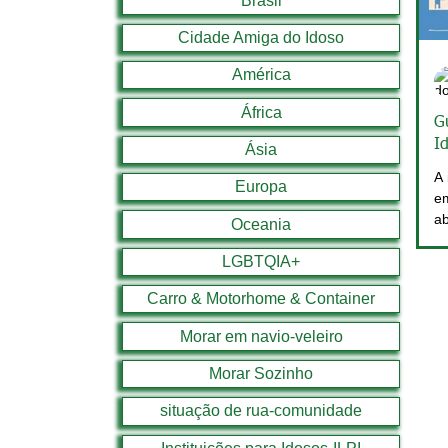
Brasil
Cidade Amiga do Idoso
América
África
G
I
Ásia
c
A 
Europa
em
ab
Oceania
Ge
LGBTQIA+
Carro & Motorhome & Container
Morar em navio-veleiro
Morar Sozinho
situação de rua-comunidade