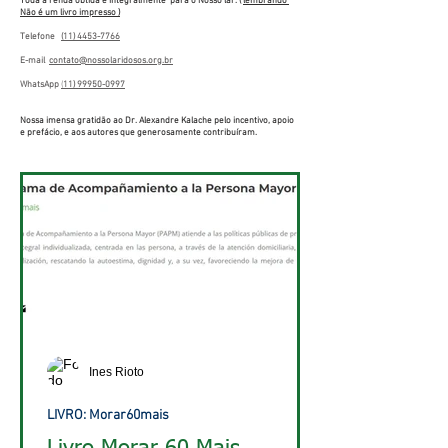
Toda a renda obtida é integralmente para o Nosso lar. (
lembrando
Não é um livro impresso )
Telefone
(11) 4453-7766
E-mail
contato@nossolaridosos.org.br
WhatsApp
(
11) 99950-0997
Nossa imensa gratidão ao Dr. Alexandre Kalache pelo incentivo, apoio
e prefácio, e aos autores que generosamente contribuíram.
Ines Rioto
LIVRO: Morar60mais