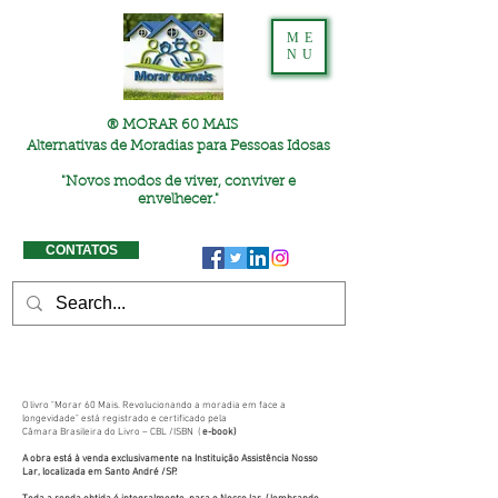
ME
NU
® MORAR 60 MAIS
Alternativas de Moradias para Pessoas Idosas
"
Novos modos de viver, conviver e
envelhecer."
CONTATOS
O livro "Morar 60 Mais. Revolucionando a moradia em face a
longevidade" está registrado e certificado pela
Câmara Brasileira do Livro – CBL /ISBN (
e-book)
A obra está à venda exclusivamente na Instituição Assistência Nosso
Lar, localizada em Santo André /SP.