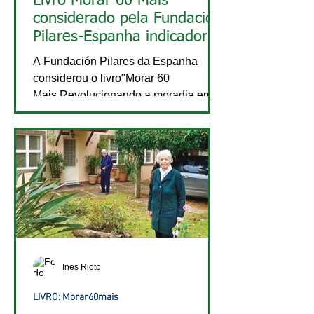
Livro Morar 60 Mais
considerado pela Fundación
Pilares-Espanha indicador
de Boas Praticas no Brasil.
A Fundación Pilares da Espanha
considerou o livro"Morar 60
Mais.Revolucionando a moradia em
face da longevidade", indicador de
Boas...
Ines Rioto
LIVRO: Morar60mais