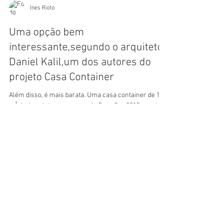
Ines Rioto
Uma opção bem
interessante,segundo o arquiteto
Daniel Kalil,um dos autores do
projeto Casa Container
Além disso, é mais barata. Uma casa container de 120
m² de área interna, como a da Casa Cor 2015 com toda
a estrutura, sai por R$ 100...