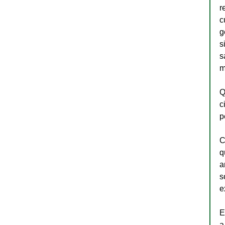
r
c
g
s
s
m
Q
c
p
C
q
a
s
e
E
a