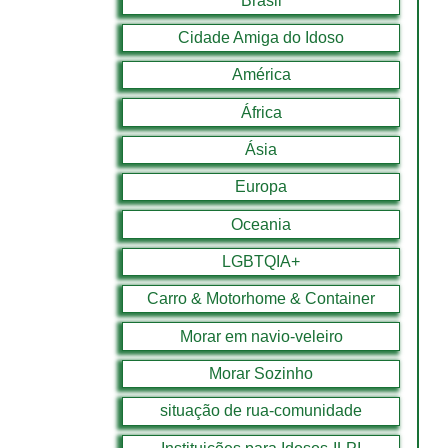
Brasil
Cidade Amiga do Idoso
América
África
Ásia
Europa
Oceania
LGBTQIA+
Carro & Motorhome & Container
Morar em navio-veleiro
Morar Sozinho
situação de rua-comunidade