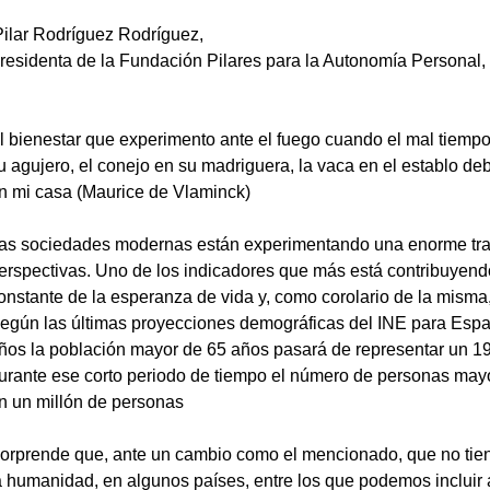
 Pilar Rodríguez Rodríguez,
residenta de la Fundación Pilares para la Autonomía Personal, 
l bienestar que experimento ante el fuego cuando el mal tiempo
u agujero, el conejo en su madriguera, la vaca en el establo deb
n mi casa (Maurice de Vlaminck)
as sociedades modernas están experimentando una enorme tra
erspectivas. Uno de los indicadores que más está contribuyend
onstante de la esperanza de vida y, como corolario de la misma
egún las últimas proyecciones demográficas del INE para Españ
ños la población mayor de 65 años pasará de representar un 19
urante ese corto periodo de tiempo el número de personas may
n un millón de personas
orprende que, ante un cambio como el mencionado, que no tiene
a humanidad, en algunos países, entre los que podemos incluir 