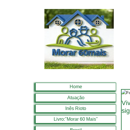
Home
Atuação
Vi
Inês Rioto
sig
Livro:"Morar 60 Mais"