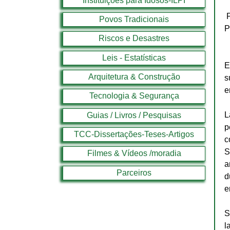
Instituições para Idosos-ILPI
Povos Tradicionais
P
Riscos e Desastres
Leis - Estatísticas
E
Arquitetura & Construção
s
e
Tecnologia & Segurança
L
Guias / Livros / Pesquisas
p
TCC-Dissertações-Teses-Artigos
c
S
Filmes & Vídeos /moradia
a
Parceiros
d
e
S
l