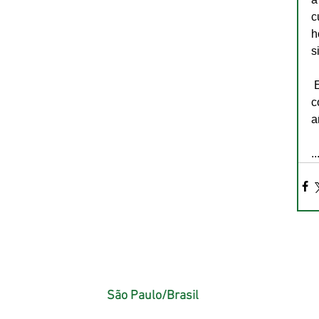
c
h
s
 Estas son las razones principales por las que en nuestra Fundación nos planteamos continuar 
c
a
..
São Paulo/Brasil