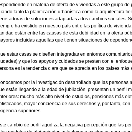
espondiendo en materia de oferta de viviendas a este grupo de
uando tanto la planificación urbanística como la arquitectura tie
eneradoras de soluciones adaptadas a los cambios sociales. Si
iempre ha existido en nuestro país entre las política de vivienda 
anidad están entre las causas de esta debilidad en la oferta pú
ayores incluidas aquellas que tienen situaciones de dependenc
ue estas casas se diseñen integradas en entornos comunitarios (
iudades) y que los apoyos y cuidados se presten con el enfoque
ersona es la tendencia clara que se aprecia en los países más
onocemos por la investigación desarrollada que las personas m
ue están llegando a la edad de jubilación, presentan un perfil 
nteriores: mucho más alto nivel de estudios, pensiones más el
ofisticados, mayor conciencia de sus derechos y, por tanto, con 
xigencia superiores. 
ste cambio de perfil agudiza la negativa percepción que las pe
 los modelos de alojamientos actualmente existentes para cuan