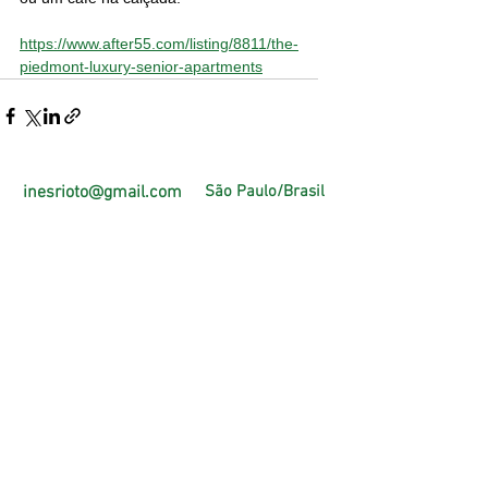
https://www.after55.com/listing/8811/the-
piedmont-luxury-senior-apartments
inesrioto@gmail.com
São Paulo/Brasil
Página Oficial Facebook
https://pt-br.facebook.com/PlenitudeAtiva