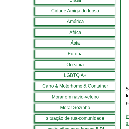
Brasil
Cidade Amiga do Idoso
América
África
Ásia
Europa
Oceania
LGBTQIA+
Carro & Motorhome & Container
5
I
Morar em navio-veleiro
p
Morar Sozinho
h
situação de rua-comunidade
a