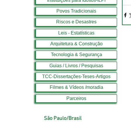
Instituições para Idosos-ILPI
Povos Tradicionais
Riscos e Desastres
Leis - Estatísticas
Arquitetura & Construção
Tecnologia & Segurança
Guias / Livros / Pesquisas
TCC-Dissertações-Teses-Artigos
Filmes & Vídeos /moradia
Parceiros
São Paulo/Brasil