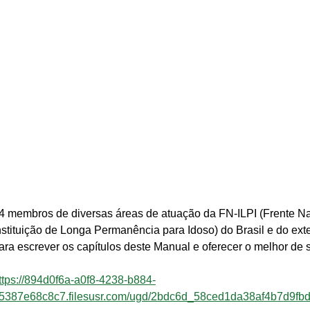
4 membros de diversas áreas de atuação da FN-ILPI (Frente Na
nstituição de Longa Permanência para Idoso) do Brasil e do exte
ara escrever os capítulos deste Manual e oferecer o melhor de
ttps://894d0f6a-a0f8-4238-b884-
5387e68c8c7.filesusr.com/ugd/2bdc6d_58ced1da38af4b7d9fbd