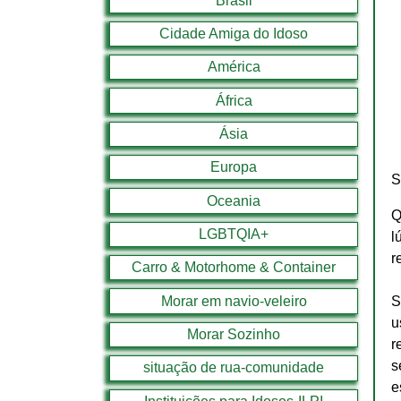
Brasil
Cidade Amiga do Idoso
América
África
Ásia
Europa
S
Oceania
Q
LGBTQIA+
l
r
Carro & Motorhome & Container
Morar em navio-veleiro
S
u
Morar Sozinho
r
s
situação de rua-comunidade
e