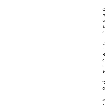
C
r
v
a
e
O
n
R
q
q
s
“
c
L
s