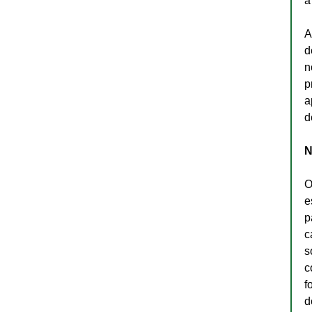
a
A
d
n
p
a
d
N
O
e
p
c
s
c
f
d