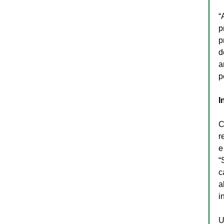
“
p
p
d
a
p
I
C
r
e
“
c
a
i
U