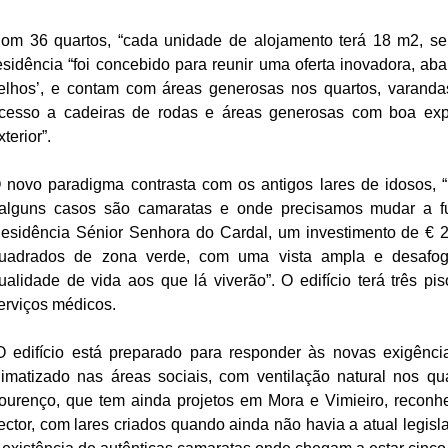
om 36 quartos, “cada unidade de alojamento terá 18 m2, se
esidência “foi concebido para reunir uma oferta inovadora, ab
elhos’, e contam com áreas generosas nos quartos, varandas
cesso a cadeiras de rodas e áreas generosas com boa expo
xterior”.
 novo paradigma contrasta com os antigos lares de idosos, “
alguns casos são camaratas e onde precisamos mudar a fu
esidência Sénior Senhora do Cardal, um investimento de € 2,
uadrados de zona verde, com uma vista ampla e desafog
ualidade de vida aos que lá viverão”. O edifício terá três piso
erviços médicos.
O edifício está preparado para responder às novas exigênci
limatizado nas áreas sociais, com ventilação natural nos quar
ourenço, que tem ainda projetos em Mora e Vimieiro, reconhe
ector, com lares criados quando ainda não havia a atual legisla