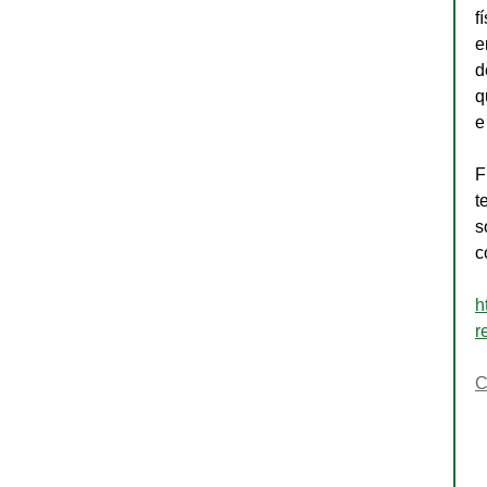
f
e
d
q
e
F
t
s
c
h
r
C