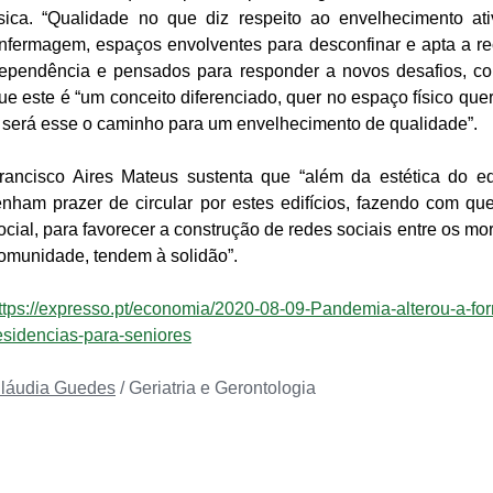
ísica. “Qualidade no que diz respeito ao envelhecimento a
nfermagem, espaços envolventes para desconfinar e apta a re
ependência e pensados para responder a novos desafios, co
ue este é “um conceito diferenciado, quer no espaço físico quer
 será esse o caminho para um envelhecimento de qualidade”.
rancisco Aires Mateus sustenta que “além da estética do edi
enham prazer de circular por estes edifícios, fazendo com qu
ocial, para favorecer a construção de redes sociais entre os mo
omunidade, tendem à solidão”. 
ttps://expresso.pt/economia/2020-08-09-Pandemia-alterou-a-for
esidencias-para-seniores
láudia Guedes
‎ / 
Geriatria e Gerontologia