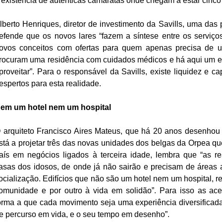
 existência de autênticas camaratas onde chegam a estar cinco 
lberto Henriques, diretor de investimento da Savills, uma das pr
efende que os novos lares “fazem a síntese entre os serviço
ovos conceitos com ofertas para quem apenas precisa de 
rocuram uma residência com cuidados médicos e há aqui um en
proveitar”. Para o responsável da Savills, existe liquidez e cap
espertos para esta realidade.
em um hotel nem um hospital 
 arquiteto Francisco Aires Mateus, que há 20 anos desenhou 
stá a projetar três das novas unidades dos belgas da Orpea que
aís em negócios ligados à terceira idade, lembra que “as re
asas dos idosos, de onde já não sairão e precisam de áreas am
ocialização. Edifícios que não são um hotel nem um hospital, 
omunidade e por outro à vida em solidão”. Para isso as ace
orma a que cada movimento seja uma experiência diversificada 
e percurso em vida, e o seu tempo em desenho”.