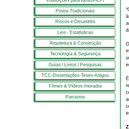
Instituições para Idosos-ILPI
“
Povos Tradicionais
à
Riscos e Desastres
a
d
Leis - Estatísticas
Arquitetura & Construção
O
m
Tecnologia & Segurança
u
Guias / Livros / Pesquisas
e
TCC-Dissertações-Teses-Artigos
É
r
Filmes & Vídeos /moradia
c
Parceiros
a
c
e
Z