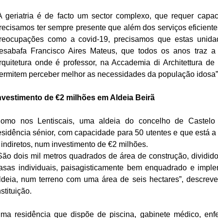
A geriatria é de facto um sector complexo, que requer capac
recisamos ter sempre presente que além dos serviços eficiente
reocupações como a covid-19, precisamos que estas unida
esabafa Francisco Aires Mateus, que todos os anos traz a 
rquitetura onde é professor, na Accademia di Architettura de 
ermitem perceber melhor as necessidades da população idosa”, 
nvestimento de €2 milhões em Aldeia Beirã
omo nos Lentiscais, uma aldeia do concelho de Castelo
esidência sénior, com capacidade para 50 utentes e que está a c
 indiretos, num investimento de €2 milhões.
São dois mil metros quadrados de área de construção, divididos 
asas individuais, paisagisticamente bem enquadrado e imple
ldeia, num terreno com uma área de seis hectares”, descreve 
nstituição. 
ma residência que dispõe de piscina, gabinete médico, enfe