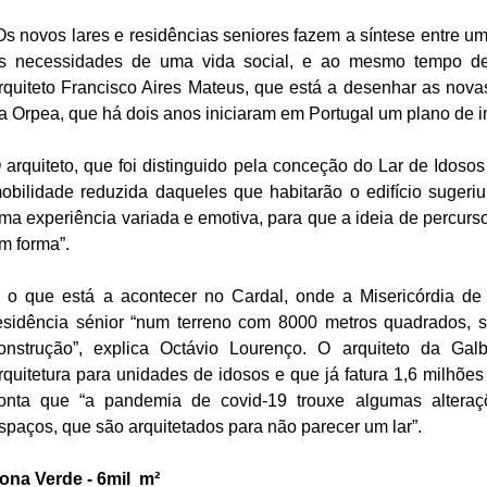
Os novos lares e residências seniores fazem a síntese entre um
s necessidades de uma vida social, e ao mesmo tempo de 
rquiteto Francisco Aires Mateus, que está a desenhar as novas
a Orpea, que há dois anos iniciaram em Portugal um plano de i
 arquiteto, que foi distinguido pela conceção do Lar de Idosos 
obilidade reduzida daqueles que habitarão o edifício sugeriu
ma experiência variada e emotiva, para que a ideia de percurso
m forma”.
 o que está a acontecer no Cardal, onde a Misericórdia de
esidência sénior “num terreno com 8000 metros quadrados, 
onstrução”, explica Octávio Lourenço. O arquiteto da Galb
rquitetura para unidades de idosos e que já fatura 1,6 milhões
onta que “a pandemia de covid-19 trouxe algumas alteraçõ
spaços, que são arquitetados para não parecer um lar”.
ona Verde - 6mil  m²