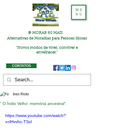
ME
NU
® MORAR 60 MAIS
Alternativas de Moradias para Pessoas Idosas
"
Novos modos de viver, conviver e
envelhecer."
CONTATOS
Ines Rioto
“ O Índio Velho: memória ancestral”.
https://www.youtube.com/watch?
v=lHvvhc-TSxI