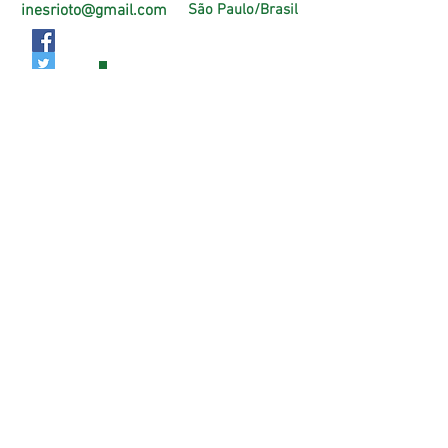
inesrioto@gmail.com
São Paulo/Brasil
Página Oficial Facebook
https://pt-br.facebook.com/PlenitudeAtiva
Criação e manuntenção do Site:
Thais Riotto
Todos os direitos reservados
© Inês Rioto - Morar60mais