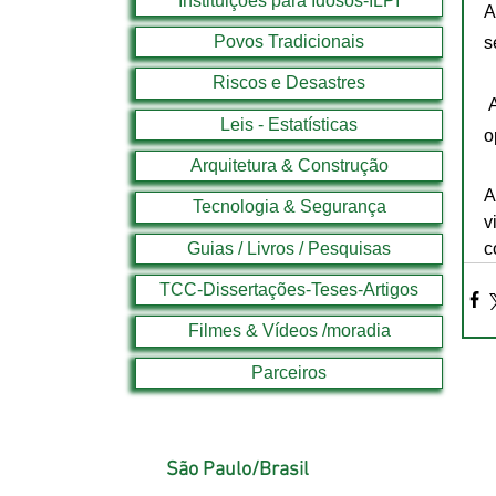
Instituições para Idosos-ILPI
A
Povos Tradicionais
s
Riscos e Desastres
 Así como también a aquellos mayores no residentes que requieran otros tipos de atención: post 
Leis - Estatísticas
o
Arquitetura & Construção
A
Tecnologia & Segurança
v
Guias / Livros / Pesquisas
c
TCC-Dissertações-Teses-Artigos
Filmes & Vídeos /moradia
Parceiros
São Paulo/Brasil