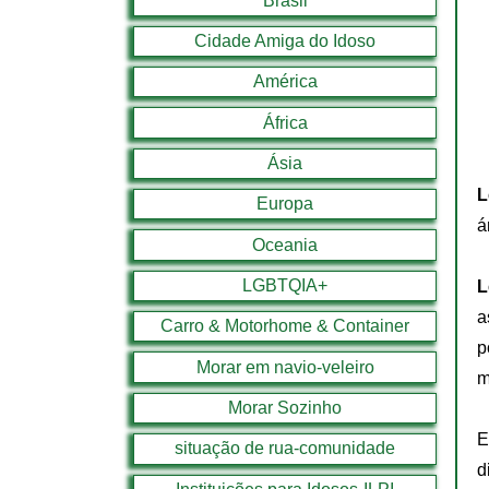
Brasil
Cidade Amiga do Idoso
América
África
Ásia
L
Europa
á
Oceania
LGBTQIA+
L
a
Carro & Motorhome & Container
p
Morar em navio-veleiro
m
Morar Sozinho
E
situação de rua-comunidade
d