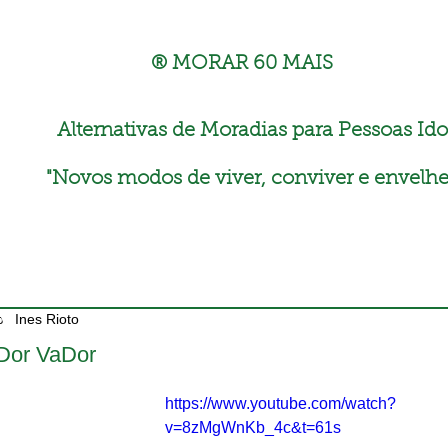
® MORAR 60 MAIS
Alternativas de Moradias para Pessoas Ido
"
Novos modos de viver, conviver e envelhe
Ines Rioto
Dor VaDor
https://www.youtube.com/watch?
v=8zMgWnKb_4c&t=61s