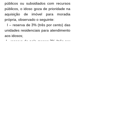
públicos ou subsidiados com recursos 
públicos, o idoso goza de prioridade na 
aquisição de imóvel para moradia 
própria, observado o seguinte:
  I – reserva de 3% (três por cento) das 
unidades residenciais para atendimento 
aos idosos;
 I - reserva de pelo menos 3% (três por 
cento) das unidades habitacionais 
residenciais para atendimento aos 
idosos;      
(Redação dada pela Lei nº 
12.418, de 2011)
  II – implantação de equipamentos 
urbanos comunitários voltados ao idoso;
 III – eliminação de barreiras 
arquitetônicas e urbanísticas, para 
garantia de acessibilidade ao idoso;
 IV – critérios de financiamento 
compatíveis com os rendimentos de 
aposentadoria e pensão.
 Parágrafo único.  As unidades 