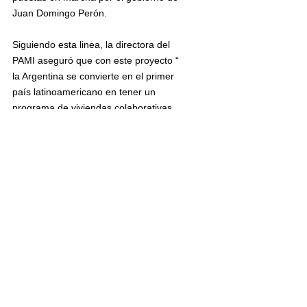
Juan Domingo Perón.
Siguiendo esta linea, la directora del 
PAMI aseguró que con este proyecto “ 
la Argentina se convierte en el primer 
país latinoamericano en tener un 
programa de viviendas colaborativas 
para adultos mayores. Hay muchos 
emprendimientos de este tipo en el 
mundo, pero a través de los privados y 
nosotros lo estamos haciendo política 
de Estado”.
Vivienda digna, reequilibrio social, 
desarrollo territorial, saldar la deuda 
interna, movilizar la economía son 
algunas de las palabras que conforman 
el campo semántico de la resolución 
que publicó el Ministerio de Hábitat 