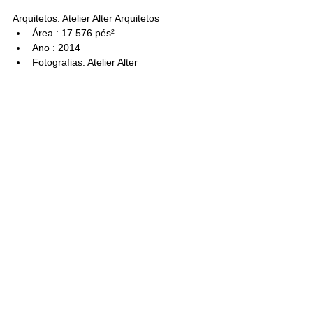
Arquitetos: 
Atelier Alter Arquitetos
Área : 
17.576
 pés²
Ano : 
2014
Fotografias: 
Atelier Alter
Arquiteto Paisagista
 : 
Instituto 
Guangxi de Pesquisa e Design de 
Construção
Empreiteiro Geral
 : 
Guangxi 
Metallurgical Construction 
Company
 , 
Guangxi Construction 
Group Fifth Construction 
Engineering LLC.
https://www.archdaily.com/553442/senio
r-center-of-guangxi-atelier-alter
inesrioto@gmail.com
São Paulo/Brasil