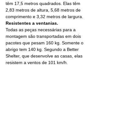
têm 17,5 metros quadrados. Elas têm 
2,83 metros de altura, 5,68 metros de 
comprimento e 3,32 metros de largura.
Resistentes a ventanias.
Todas as peças necessárias para a 
montagem são transportadas em dois 
pacotes que pesam 160 kg. Somente o 
abrigo tem 140 kg. Segundo a Better 
Shelter, que desenvolve as casas, elas 
resistem a ventos de 101 km/h.
https://noticias.uol.com.br/cotidiano/ulti
mas-noticias/2024/05/29/casas-
modulares-no-rio-grande-do-sul.htm
?
inesrioto@gmail.com
São Paulo/Brasil