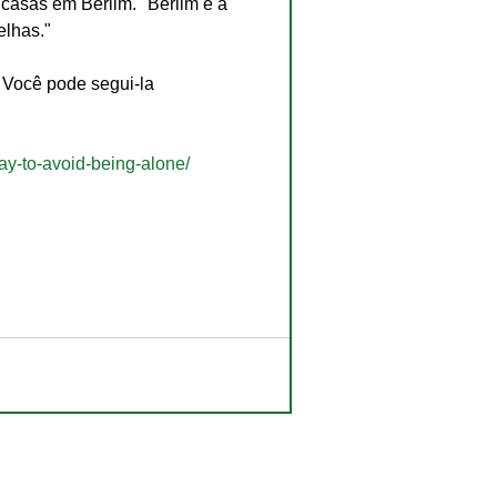
casas em Berlim. "Berlim é a 
elhas."
 Você pode segui-la 
ay-to-avoid-being-alone/