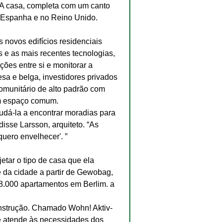
A casa, completa com um canto 
 Espanha e no Reino Unido.
novos edifícios residenciais 
 e as mais recentes tecnologias, 
ões entre si e monitorar a 
sa e belga, investidores privados 
omunitário de alto padrão com 
um espaço comum.
judá-la a encontrar moradias para 
isse Larsson, arquiteto. “As 
quero envelhecer'. ”
etar o tipo de casa que ela 
e da cidade a partir de Gewobag, 
8.000 apartamentos em Berlim. a 
onstrução. Chamado Wohn! Aktiv-
ue atende às necessidades dos 