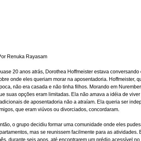
 Por Renuka Rayasam
uase 20 anos atrás, Dorothea Hoffmeister estava conversando
obre onde eles queriam morar na aposentadoria. Hoffmeister, q
poca, não era casada e não tinha filhos. Morando em Nuremberg
ue suas opções eram limitadas. Ela não amava a idéia de vive
radicionais de aposentadoria não a atraíam. Ela queria ser ind
migos, que eram viúvos ou divorciados, concordaram.
ntão, o grupo decidiu formar uma comunidade onde eles pudes
partamentos, mas se reunissem facilmente para as atividades.
ês, durante seis anos, até encontrarem um prédio acessível n