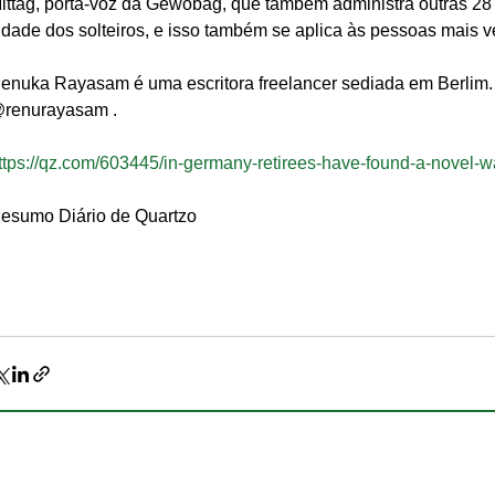
ittag, porta-voz da Gewobag, que também administra outras 28 
idade dos solteiros, e isso também se aplica às pessoas mais v
enuka Rayasam é uma escritora freelancer sediada em Berlim.
renurayasam .
ttps://qz.com/603445/in-germany-retirees-have-found-a-novel-w
esumo Diário de Quartzo