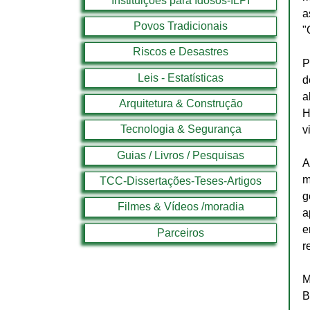
Instituições para Idosos-ILPI
a
Povos Tradicionais
"
Riscos e Desastres
P
Leis - Estatísticas
d
a
Arquitetura & Construção
H
Tecnologia & Segurança
v
Guias / Livros / Pesquisas
A
m
TCC-Dissertações-Teses-Artigos
g
Filmes & Vídeos /moradia
a
e
Parceiros
r
M
B