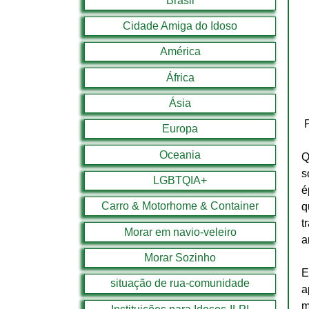
Brasil
Cidade Amiga do Idoso
América
África
Ásia
Europa
Oceania
Q
s
LGBTQIA+
é
Carro & Motorhome & Container
q
t
Morar em navio-veleiro
a
Morar Sozinho
E
situação de rua-comunidade
a
m