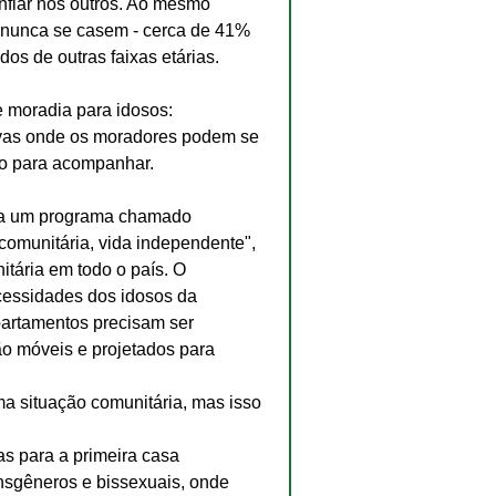
fiar nos outros. Ao mesmo 
u nunca se casem - cerca de 41% 
s de outras faixas etárias.
 moradia para idosos: 
ivas onde os moradores podem se 
ndo para acompanhar.
o a um programa chamado 
comunitária, vida independente", 
tária em todo o país. O 
cessidades dos idosos da 
partamentos precisam ser 
ão móveis e projetados para 
 situação comunitária, mas isso 
s para a primeira casa   
ansgêneros e bissexuais, onde 