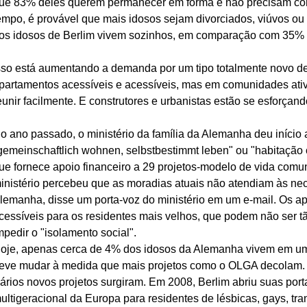
ue 83% deles querem permanecer em forma e não precisam con
empo, é provável que mais idosos sejam divorciados, viúvos o
os idosos de Berlim vivem sozinhos, em comparação com 35% do
sso está aumentando a demanda por um tipo totalmente novo de
partamentos acessíveis e acessíveis, mas em comunidades at
eunir facilmente. E construtores e urbanistas estão se esforça
o ano passado, o ministério da família da Alemanha deu iníci
gemeinschaftlich wohnen, selbstbestimmt leben" ou "habitação 
ue fornece apoio financeiro a 29 projetos-modelo de vida comuni
inistério percebeu que as moradias atuais não atendiam às ne
lemanha, disse um porta-voz do ministério em um e-mail. Os a
cessíveis para os residentes mais velhos, que podem não ser t
mpedir o "isolamento social".
oje, apenas cerca de 4% dos idosos da Alemanha vivem em uma
eve mudar à medida que mais projetos como o OLGA decolam.
ários novos projetos surgiram. Em 2008, Berlim abriu suas porta
ultigeracional da Europa para residentes de lésbicas, gays, tr