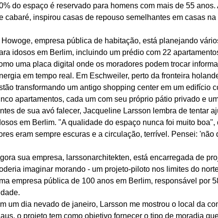
0% do espaço é reservado para homens com mais de 55 anos. 
e cabaré, inspirou casas de repouso semelhantes em casas na
 Howoge, empresa pública de habitação, está planejando vários 
ara idosos em Berlim, incluindo um prédio com 22 apartamentos
omo uma placa digital onde os moradores podem trocar informaç
nergia em tempo real. Em Eschweiler, perto da fronteira holande
stão transformando um antigo shopping center em um edifício c
inco apartamentos, cada um com seu próprio pátio privado e 
ntes de sua avó falecer, Jacqueline Larsson lembra de tentar a
dosos em Berlim. "A qualidade do espaço nunca foi muito boa", d
ores eram sempre escuras e a circulação, terrível. Pensei: 'não 
gora sua empresa, larssonarchitekten, está encarregada de proj
oderia imaginar morando - um projeto-piloto nos limites do nort
ma empresa pública de 100 anos em Berlim, responsável por 5
idade.
m um dia nevado de janeiro, Larsson me mostrou o local da c
aus, o projeto tem como objetivo fornecer o tipo de moradia q