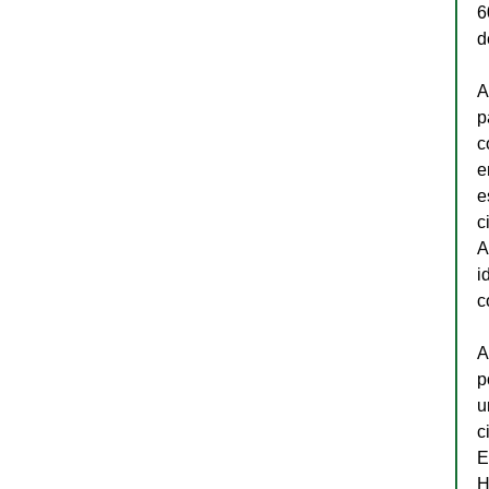
6
d
A
p
c
e
e
c
A
i
c
A
p
u
c
E
H