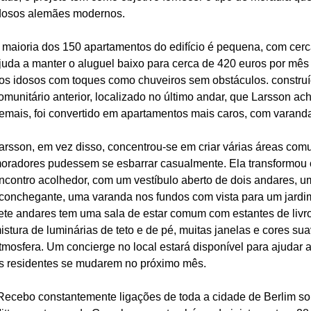
dosos alemães modernos.
 maioria dos 150 apartamentos do edifício é pequena, com cerc
juda a manter o aluguel baixo para cerca de 420 euros por mês
os idosos com toques como chuveiros sem obstáculos. constru
omunitário anterior, localizado no último andar, que Larsson ac
emais, foi convertido em apartamentos mais caros, com varandas
arsson, em vez disso, concentrou-se em criar várias áreas comu
oradores pudessem se esbarrar casualmente. Ela transformou 
ncontro acolhedor, com um vestíbulo aberto de dois andares, um
conchegante, uma varanda nos fundos com vista para um jardim
ete andares tem uma sala de estar comum com estantes de livr
istura de luminárias de teto e de pé, muitas janelas e cores sua
tmosfera. Um concierge no local estará disponível para ajudar 
s residentes se mudarem no próximo mês.
Recebo constantemente ligações de toda a cidade de Berlim sobr