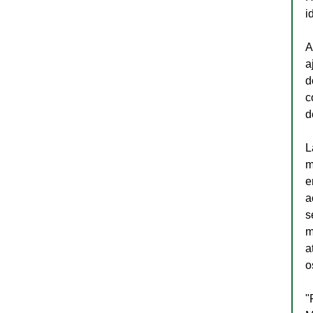
i
A
a
d
c
d
L
m
e
a
s
m
a
o
"