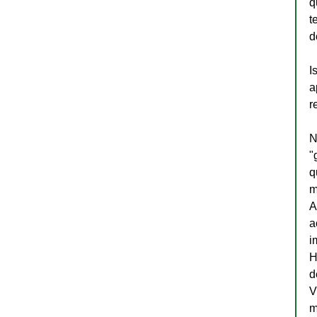
q
t
d
I
a
r
N
"
q
m
A
a
i
H
d
V
m