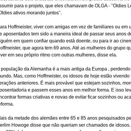
ssumir para o projeto, que eles chamavam de OLGA - "Oldies 
Oldies ativos morando juntos".
ara Hoffmeister, viver com amigas em vez de familiares ou em 
e aposentados tem sido a maneira ideal de passar seus anos do
lguém em quem confiar quando está doente, ou para ir ao cinema
offmeister, que agora tem 69 anos. Até as mulheres do grupo qu
iver em seu próprio ritmo com outras mulheres, disse ela.
 população da Alemanha é a mais antiga da Europa , perdendo
undo. Mas, como Hoffmeister, os idosos de hoje estão vivendo v
erações anteriores. É mais provável que estejam sozinhos, mo
posentadoria e passem esses anos em melhor forma. E isso le
ncontrar formas criativas e novas de evitar ficar sozinhos ou ac
eforma.
ais da metade dos alemães entre 65 e 85 anos pesquisados ​​p
erlim Howoge disse que não queriam ser chamados de idosos.