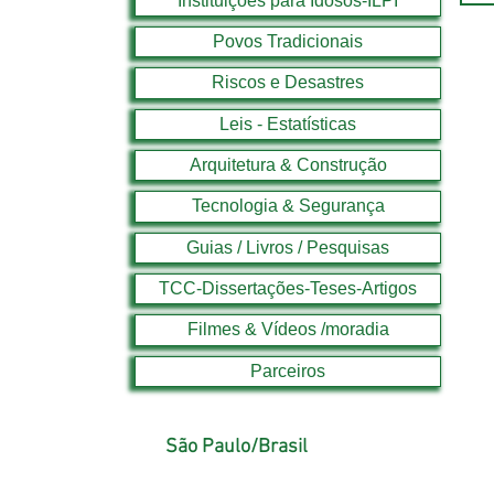
Instituições para Idosos-ILPI
Povos Tradicionais
Riscos e Desastres
Leis - Estatísticas
Arquitetura & Construção
Tecnologia & Segurança
Guias / Livros / Pesquisas
TCC-Dissertações-Teses-Artigos
Filmes & Vídeos /moradia
Parceiros
São Paulo/Brasil