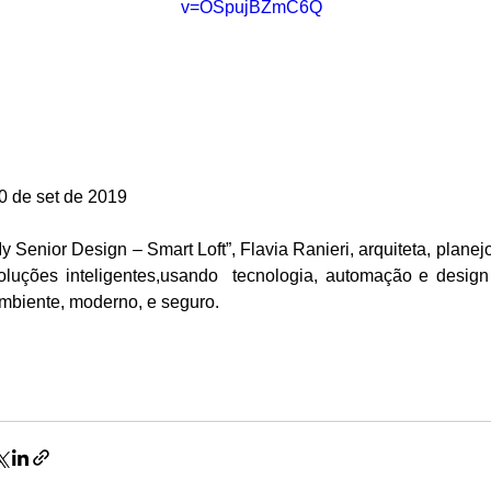
v=OSpujBZmC6Q
0 de set de 2019
y Senior Design – Smart Loft”, Flavia Ranieri, arquiteta, plane
oluções inteligentes,usando  tecnologia, automação e desig
mbiente, moderno, e seguro.