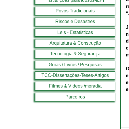
Instituições para Idosos-ILPI
r
Povos Tradicionais
"
Riscos e Desastres
J
Leis - Estatísticas
n
d
Arquitetura & Construção
e
Tecnologia & Segurança
m
Guias / Livros / Pesquisas
O
TCC-Dissertações-Teses-Artigos
e
e
Filmes & Vídeos /moradia
e
Parceiros