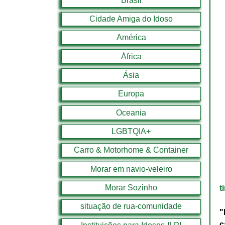
Brasil
Cidade Amiga do Idoso
América
África
Ásia
Europa
Oceania
LGBTQIA+
Carro & Motorhome & Container
Morar em navio-veleiro
Morar Sozinho
t
situação de rua-comunidade
"
c