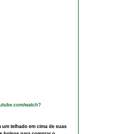
outube.com/watch?
 um telhado em cima de suas 
 bolsos para comprar o 