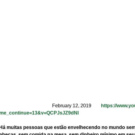
                                              February 12, 2019      
  https://www.y
ime_continue=13&v=QCPJsJZ9dNI
Há muitas pessoas que estão envelhecendo no mundo sem
abeças, sem comida na mesa, sem dinheiro mínimo em seus