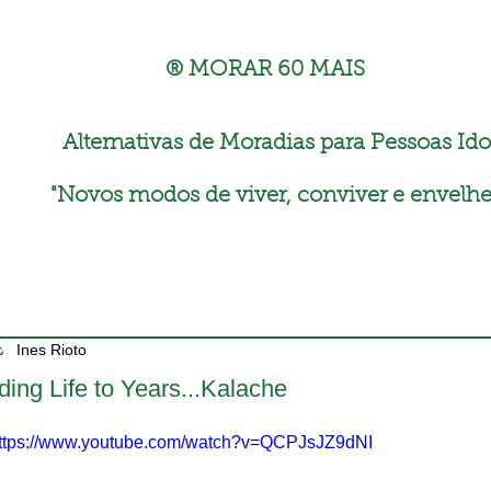
® MORAR 60 MAIS
Alternativas de Moradias para Pessoas Ido
"
Novos modos de viver, conviver e envelhe
Ines Rioto
ding Life to Years...Kalache
ttps://www.youtube.com/watch?v=QCPJsJZ9dNI