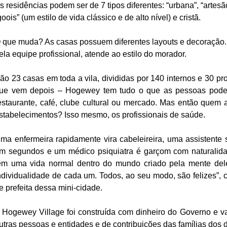
s residências podem ser de 7 tipos diferentes: “urbana”, “artesão
goois” (um estilo de vida clássico e de alto nível) e cristã.
 que muda? As casas possuem diferentes layouts e decoração. A
ela equipe profissional, atende ao estilo do morador.
ão 23 casas em toda a vila, divididas por 140 internos e 30 pro
ue vem depois – Hogewey tem tudo o que as pessoas podem
estaurante, café, clube cultural ou mercado. Mas então quem a
stabelecimentos? Isso mesmo, os profissionais de saúde.
ma enfermeira rapidamente vira cabeleireira, uma assistente 
m segundos e um médico psiquiatra é garçom com naturalida
êm uma vida normal dentro do mundo criado pela mente dele
ndividualidade de cada um. Todos, ao seu modo, são felizes”, co
e prefeita dessa mini-cidade.
 Hogewey Village foi construída com dinheiro do Governo e v
utras pessoas e entidades e de contribuições das famílias dos 