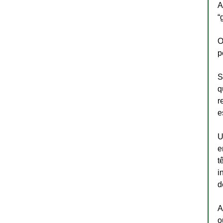
A
“
O
p
S
q
r
e
U
e
t
i
d
A
o