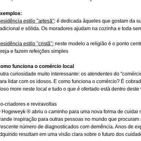
xemplos:
esidência estilo "artesã"
: é dedicada àqueles que gostam da su
radicional e sólida. Os moradores ajudam na cozinha e toda se
esidência estilo "cristã":
 neste modelo a religião é o ponto cent
greja e fazem refeições simples
omo funciona o comércio local
utra curiosidade muito interessante: os atendentes do “comérci
ara lidar com os idosos. E como funciona o comércio? É cobra
doso more neste local e tudo o que é ofertado está dentro deste 
o-criadores e reviravoltas
 Hogeweyk ® abriu o caminho para uma nova forma de cuidar 
rande inspiração para outras pessoas no mundo que procuram
rescente número de diagnosticados com demência. Anos de ex
dquirido resultam em uma visão clara sobre o futuro dos cuida