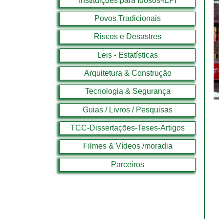
Instituições para Idosos-ILPI
Povos Tradicionais
Riscos e Desastres
Leis - Estatísticas
Arquitetura & Construção
Tecnologia & Segurança
Guias / Livros / Pesquisas
TCC-Dissertações-Teses-Artigos
Filmes & Vídeos /moradia
Parceiros