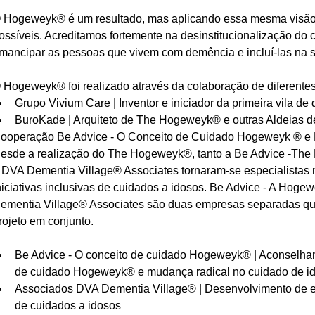
 Hogeweyk® é um resultado, mas aplicando essa mesma visão, 
ossíveis. Acreditamos fortemente na desinstitucionalização do
mancipar as pessoas que vivem com demência e incluí-las na 
 Hogeweyk® foi realizado através da colaboração de diferentes
Grupo Vivium Care | Inventor e iniciador da primeira vila 
BuroKade | Arquiteto de The Hogeweyk® e outras Aldeias 
ooperação Be Advice - O Conceito de Cuidado Hogeweyk ® e 
esde a realização do The Hogeweyk®, tanto a Be Advice -Th
 DVA Dementia Village® Associates tornaram-se especialistas
niciativas inclusivas de cuidados a idosos. Be Advice - A Hog
ementia Village® Associates são duas empresas separadas qu
rojeto em conjunto.
Be Advice - O conceito de cuidado Hogeweyk® | Aconselham
de cuidado Hogeweyk® e mudança radical no cuidado de i
Associados DVA Dementia Village® | Desenvolvimento de est
de cuidados a idosos