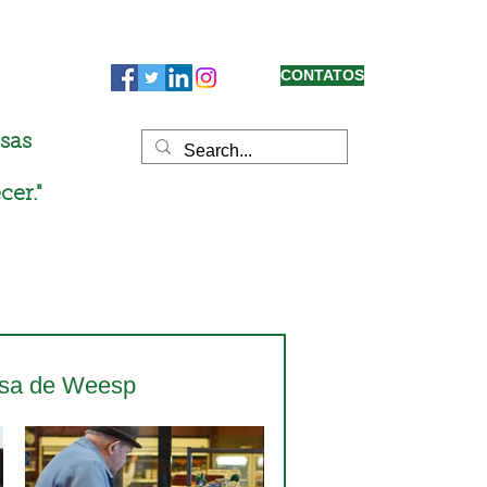
CONTATOS
sas
cer."
esa de Weesp