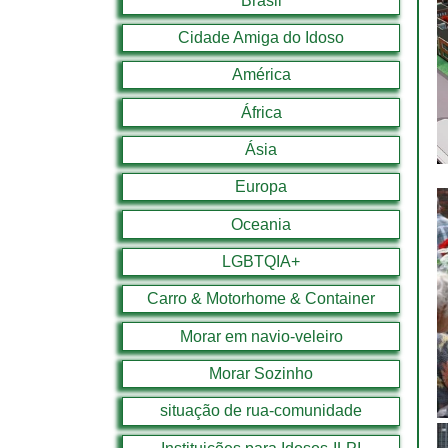
Brasil
Cidade Amiga do Idoso
América
África
Ásia
Europa
Oceania
LGBTQIA+
Carro & Motorhome & Container
Morar em navio-veleiro
Morar Sozinho
situação de rua-comunidade