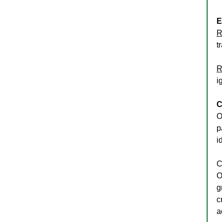
E
R
t
R
i
C
O
p
i
C
O
g
c
a