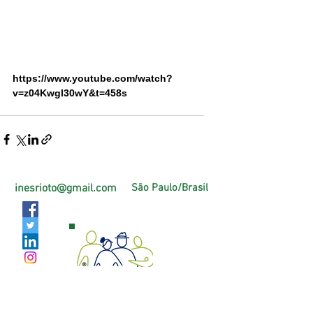
https://www.youtube.com/watch?
v=z04Kwgl30wY&t=458s
inesrioto@gmail.com
São Paulo/Brasil
Página Oficial Facebook