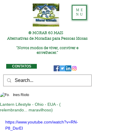
ME
NU
® MORAR 60 MAIS
Alternativas de Moradias para Pessoas Idosas
"
Novos modos de viver, conviver e
envelhecer."
CONTATOS
Ines Rioto
Lantern Lifestyle - Ohio - EUA - (
relembrando... maravilhoso)
https://www.youtube.com/watch?v=RN-
P8_DsrEI