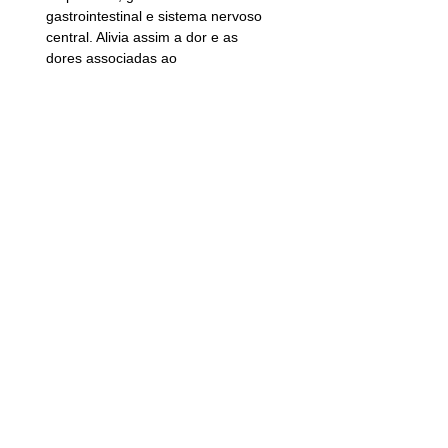
gastrointestinal e sistema nervoso 
central. Alivia assim a dor e as 
dores associadas ao 
envelhecimento.
Além disso, na Lantern são oferecidas 
uma ampla gama de terapias 
holísticas, incluindo Yoga, exercícios, 
Tai-Chi, Aeróbica e Massagem 
Terapêutica. 
Um salão de serviço completo com 
serviços como manicure, pedicure, 
tratamento facial e muito mais. Esses 
programas e atividades são realizados 
e supervisionados por pessoal 
qualificado.
http://lanternlifestyle.com
https://www.youtube.com/watch?v=RN-
P8_DsrEI