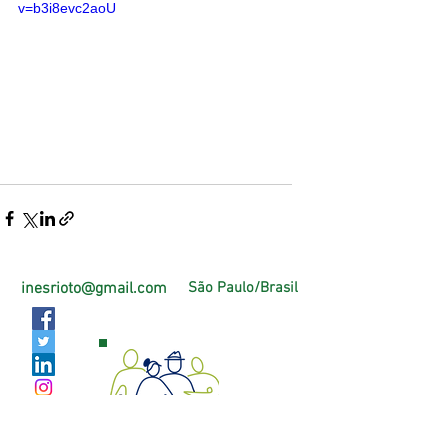
v=b3i8evc2aoU
inesrioto@gmail.com
São Paulo/Brasil