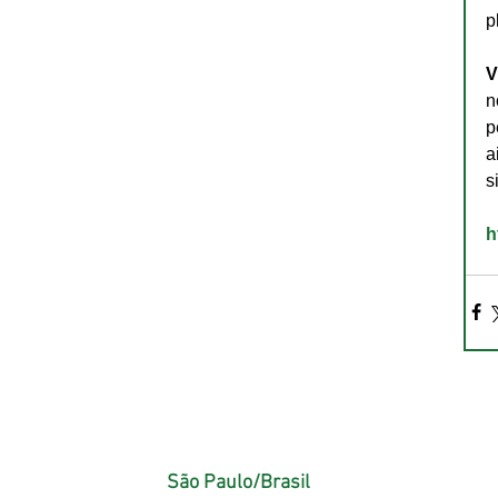
p
V
n
p
a
s
h
São Paulo/Brasil