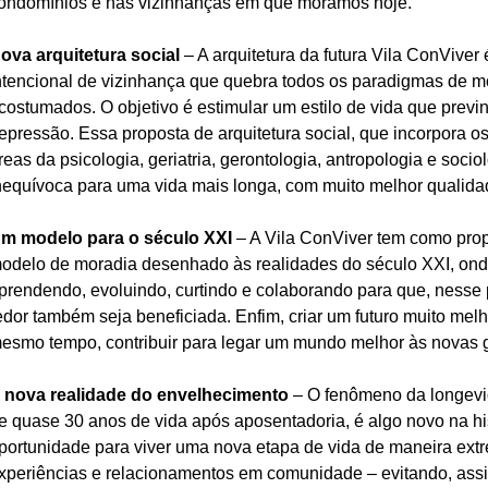
ondomínios e nas vizinhanças em que moramos hoje.
ova arquitetura social
 – A arquitetura da futura Vila ConViver 
ntencional de vizinhança que quebra todos os paradigmas de m
costumados. O objetivo é estimular um estilo de vida que previn
epressão. Essa proposta de arquitetura social, que incorpora o
reas da psicologia, geriatria, gerontologia, antropologia e socio
nequívoca para uma vida mais longa, com muito melhor qualida
m modelo para o século XXI
 – A Vila ConViver tem como prop
odelo de moradia desenhado às realidades do século XXI, ond
prendendo, evoluindo, curtindo e colaborando para que, nesse 
edor também seja beneficiada. Enfim, criar um futuro muito mel
esmo tempo, contribuir para legar um mundo melhor às novas 
 nova realidade do envelhecimento
 – O fenômeno da longevi
e quase 30 anos de vida após aposentadoria, é algo novo na h
portunidade para viver uma nova etapa de vida de maneira ext
xperiências e relacionamentos em comunidade – evitando, assi