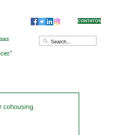
CONTATOS
sas
cer."
r cohousing.