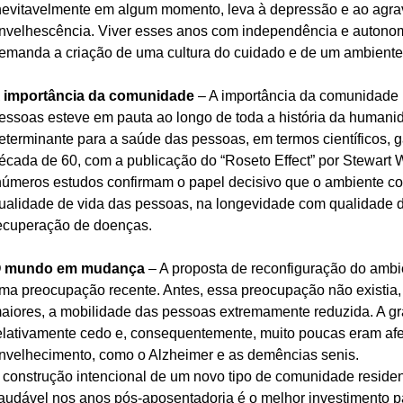
nevitavelmente em algum momento, leva à depressão e ao agrav
nvelhescência. Viver esses anos com independência e autonomi
emanda a criação de uma cultura do cuidado e de um ambiente 
 importância da comunidade
 – A importância da comunidade 
essoas esteve em pauta ao longo de toda a história da humanid
eterminante para a saúde das pessoas, em termos científicos, ga
écada de 60, com a publicação do “Roseto Effect” por Stewart Wo
números estudos confirmam o papel decisivo que o ambiente co
ualidade de vida das pessoas, na longevidade com qualidade d
ecuperação de doenças.
 mundo em mudança
 – A proposta de reconfiguração do ambi
ma preocupação recente. Antes, essa preocupação não existia, 
aiores, a mobilidade das pessoas extremamente reduzida. A gr
elativamente cedo e, consequentemente, muito poucas eram afe
nvelhecimento, como o Alzheimer e as demências senis.
 construção intencional de um novo tipo de comunidade residen
audável nos anos pós-aposentadoria é o melhor investimento pa