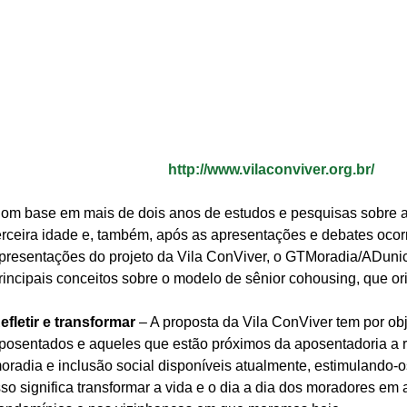
http://www.vilaconviver.org.br/
om base em mais de dois anos de estudos e pesquisas sobre as
erceira idade e, também, após as apresentações e debates ocorr
presentações do projeto da Vila ConViver, o GTMoradia/ADuni
rincipais conceitos sobre o modelo de sênior cohousing, que ori
efletir e transformar
 – A proposta da Vila ConViver tem por obj
posentados e aqueles que estão próximos da aposentadoria a re
oradia e inclusão social disponíveis atualmente, estimulando-o
sso significa transformar a vida e o dia a dia dos moradores em 