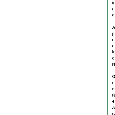
i
e
d
A
p
d
d
i
q
r
O
u
m
r
e
A
s