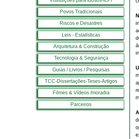
Instituições para Idosos-ILPI
c
Povos Tradicionais
N
i
Riscos e Desastres
a
Leis - Estatísticas
d
á
Arquitetura & Construção
i
Tecnologia & Segurança
U
Guias / Livros / Pesquisas
m
TCC-Dissertações-Teses-Artigos
a
r
Filmes & Vídeos /moradia
m
Parceiros
A
d
o
e