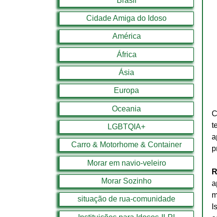
Brasil
Cidade Amiga do Idoso
América
África
Ásia
Europa
Oceania
C
t
LGBTQIA+
a
Carro & Motorhome & Container
p
Morar em navio-veleiro
R
Morar Sozinho
a
m
situação de rua-comunidade
I