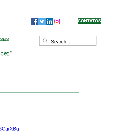
CONTATOS
sas
cer."
5SGgrXBg