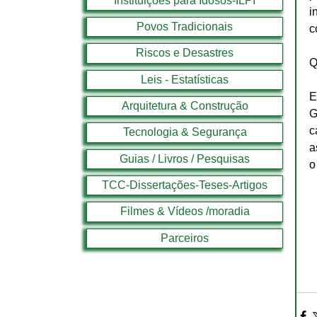
Instituições para Idosos-ILPI
i
Povos Tradicionais
c
Riscos e Desastres
Q
Leis - Estatísticas
E
Arquitetura & Construção
G
c
Tecnologia & Segurança
a
Guias / Livros / Pesquisas
o
TCC-Dissertações-Teses-Artigos
Filmes & Vídeos /moradia
Parceiros