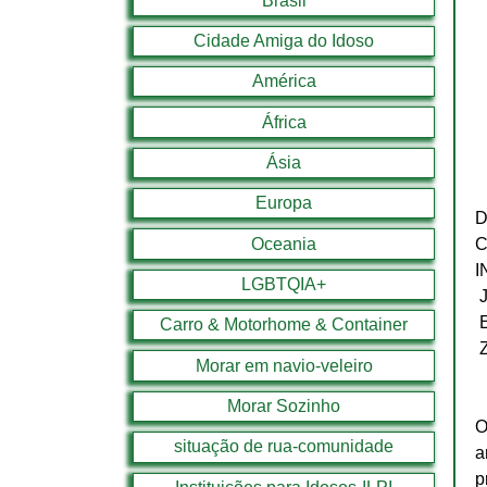
Brasil
Cidade Amiga do Idoso
América
África
Ásia
Europa
D
Oceania
C
I
LGBTQIA+
Carro & Motorhome & Container
 
Morar em navio-veleiro
Morar Sozinho
O
situação de rua-comunidade
a
p