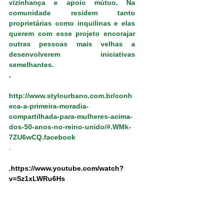
vizinhança e apoio mútuo. Na 
comunidade residem tanto 
proprietárias como inquilinas e elas 
querem com esse projeto encorajar 
outras pessoas mais velhas a 
desenvolverem iniciativas 
semelhantes
.
.
http://www.stylourbano.com.br/conh
eca-a-primeira-moradia-
compartilhada-para-mulheres-acima-
dos-50-anos-no-reino-unido/#.WMk-
7ZU6wCQ.facebook
.
.https://www.youtube.com/watch?
v=Sz1xLWRu6Hs