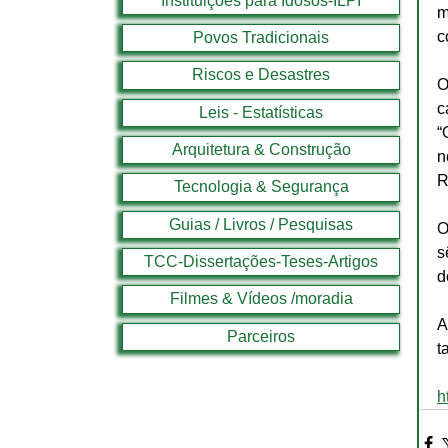
Instituições para Idosos-ILPI
m
c
Povos Tradicionais
Riscos e Desastres
O
c
Leis - Estatísticas
“
Arquitetura & Construção
n
R
Tecnologia & Segurança
Guias / Livros / Pesquisas
O
s
TCC-Dissertações-Teses-Artigos
d
Filmes & Vídeos /moradia
A
Parceiros
t
h