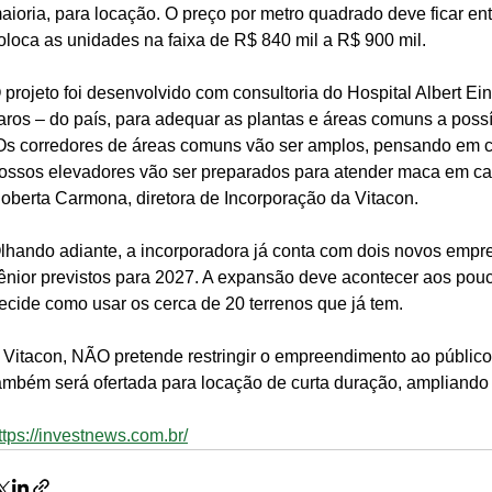
aioria, para locação. O preço por metro quadrado deve ficar ent
oloca as unidades na faixa de R$ 840 mil a R$ 900 mil.
 projeto foi desenvolvido com consultoria do Hospital Albert Ei
aros – do país, para adequar as plantas e áreas comuns a poss
Os corredores de áreas comuns vão ser amplos, pensando em c
ossos elevadores vão ser preparados para atender maca em ca
oberta Carmona, diretora de Incorporação da Vitacon. 
lhando adiante, a incorporadora já conta com dois novos empr
ênior previstos para 2027. A expansão deve acontecer aos pou
ecide como usar os cerca de 20 terrenos que já tem.
 Vitacon, NÃO pretende restringir o empreendimento ao público 
ambém será ofertada para locação de curta duração, ampliando 
ttps://investnews.com.br/