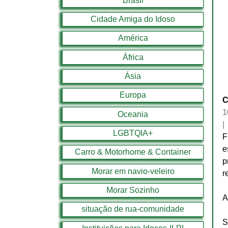
Brasil
Cidade Amiga do Idoso
América
África
Ásia
Europa
C
1
Oceania
|
LGBTQIA+
F
e
Carro & Motorhome & Container
p
Morar em navio-veleiro
r
Morar Sozinho
A
situação de rua-comunidade
S