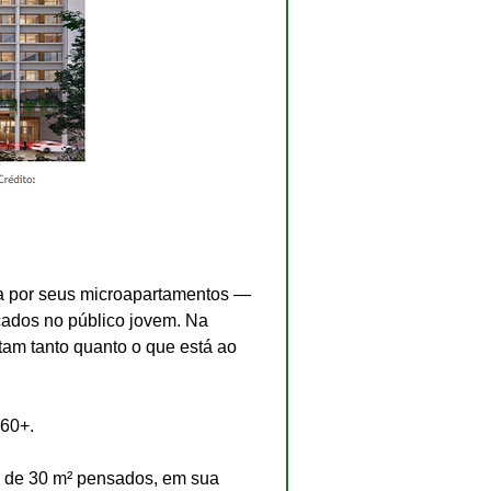
a por seus microapartamentos — 
cados no público jovem. Na 
tam tanto quanto o que está ao 
60+. 
s de 30 m² pensados, em sua 