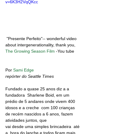
v=6K3H2VqQKcc
 "Presente Perfeito"-- wonderful video 
about intergenerationality, thank you,  
The Growing Season Film
 -You tube 
Por 
Sami Edge
repórter do Seattle Times
Fundado a quase 25 anos diz a a 
fundadora  Sharlene Boid, em um 
prédio de 5 andares onde vivem 400 
idosos e a creche  com 100 crianças  
de recém nascidos a 6 anos, fazem 
atividades juntos, que 
vai desde uma simples brincadeira  até 
a  hora do lanche e todos ficam mais 