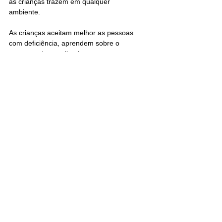
as crianças trazem em qualquer 
ambiente.
As crianças aceitam melhor as pessoas 
com deficiência, aprendem sobre o 
processo de envelhecimento e 
recebem amor incondicional dos 
residentes amorosos. Aprendem 
também que, às vezes, os adultos 
também precisam de ajuda, como no 
momento em que uma mulher em uma 
cadeira de rodas tenta ajudar um 
menino a abrir o zíper do casaco. Ela 
finalmente desiste e diz com bom 
humor: " 
Não
 consigo nem fazer isso".
Outro momento comovente capturado 
no trailer mostra crianças e adultos 
trabalhando lado a lado para colocar 
sanduíches em sacos plásticos para os 
sem-teto.