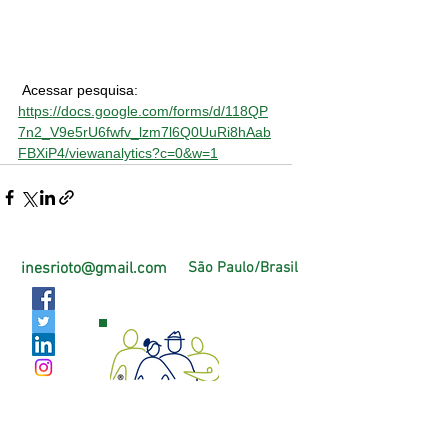
 Acessar pesquisa: 
https://docs.google.com/forms/d/118QP
7n2_V9e5rU6fwfv_lzm7l6Q0UuRi8hAab
FBXiP4/viewanalytics?c=0&w=1
inesrioto@gmail.com
São Paulo/Brasil
Página Oficial Facebook