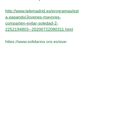
http://www.telemadrid.es/programas/est
a-pasando/Jovenes-mayores-
comparten-evitar-soledad-2-
2252194803--20200722080311.html
https://www.solidarios.org.es/que-
hacemos/programa-convive/
inesrioto@gmail.com
São Paulo/Brasil