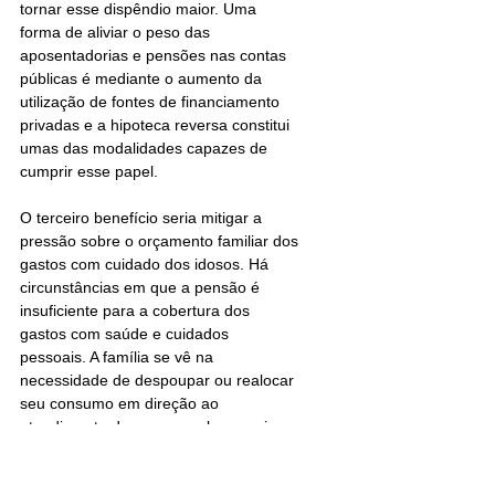
tornar esse dispêndio maior. Uma 
forma de aliviar o peso das 
aposentadorias e pensões nas contas 
públicas é mediante o aumento da 
utilização de fontes de financiamento 
privadas e a hipoteca reversa constitui 
umas das modalidades capazes de 
cumprir esse papel. 
O terceiro benefício seria mitigar a 
pressão sobre o orçamento familiar dos 
gastos com cuidado dos idosos. Há 
circunstâncias em que a pensão é 
insuficiente para a cobertura dos 
gastos com saúde e cuidados 
pessoais. A família se vê na 
necessidade de despoupar ou realocar 
seu consumo em direção ao 
atendimento de seus membros mais 
velhos. A hipoteca reversa é uma forma 
de pagar esses custos adicionais sem 