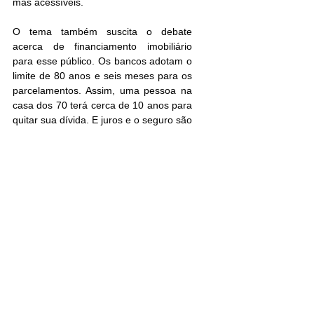
mas acessíveis.
O tema também suscita o debate 
acerca de financiamento imobiliário 
para esse público. Os bancos adotam o 
limite de 80 anos e seis meses para os 
parcelamentos. Assim, uma pessoa na 
casa dos 70 terá cerca de 10 anos para 
quitar sua dívida. E juros e o seguro são 
bem maiores.
O professor de Finanças da Fundação 
Getúlio Vargas (FGV), Joelson Sampaio 
aconselha planejar-se ao longo do 
tempo para não precisar de crédito na 
velhice. “Lá na frente, quando idosos 
formarem um terço da nossa 
população, os bancos pensarão em 
novos produtos. No momento, é 
totalmente inviável.”
Reforma é opção para adaptar