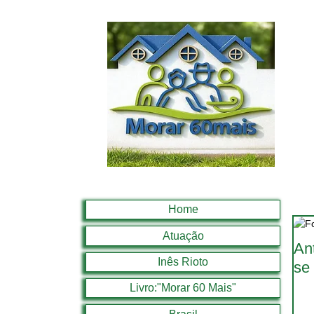
Home
Atuação
An
Inês Rioto
se
Livro:"Morar 60 Mais"