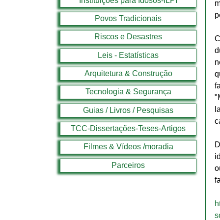
Instituições para Idosos-ILPI
m
p
Povos Tradicionais
Riscos e Desastres
C
d
Leis - Estatísticas
n
Arquitetura & Construção
q
f
Tecnologia & Segurança
"
l
Guias / Livros / Pesquisas
c
TCC-Dissertações-Teses-Artigos
D
Filmes & Vídeos /moradia
i
Parceiros
o
f
h
s