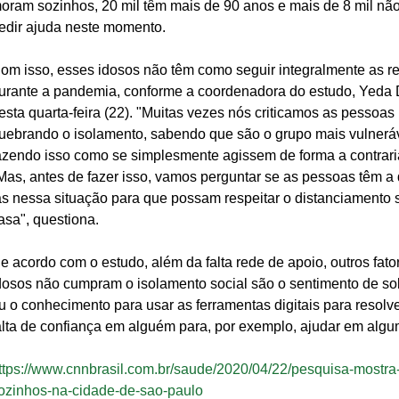
oram sozinhos, 20 mil têm mais de 90 anos e mais de 8 mil nã
edir ajuda neste momento. 
om isso, esses idosos não têm como seguir integralmente as r
urante a pandemia, conforme a coordenadora do estudo, Yeda 
esta quarta-feira (22). "Muitas vezes nós criticamos as pessoas
uebrando o isolamento, sabendo que são o grupo mais vulneráv
azendo isso como se simplesmente agissem de forma a contrari
Mas, antes de fazer isso, vamos perguntar se as pessoas têm a
as nessa situação para que possam respeitar o distanciamento s
asa", questiona. 
e acordo com o estudo, além da falta rede de apoio, outros fa
dosos não cumpram o isolamento social são o sentimento de solid
u o conhecimento para usar as ferramentas digitais para resolve
alta de confiança em alguém para, por exemplo, ajudar em algu
ttps://www.cnnbrasil.com.br/saude/2020/04/22/pesquisa-mostra
ozinhos-na-cidade-de-sao-paulo