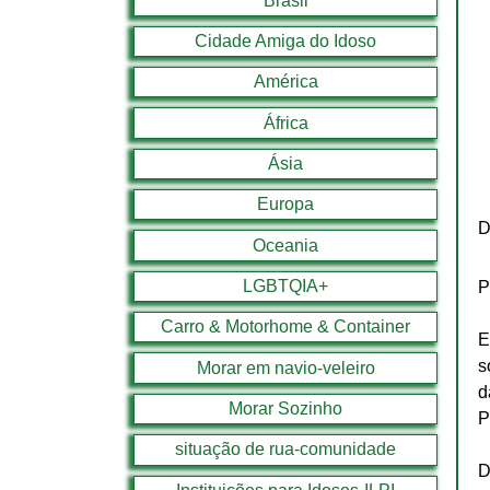
Brasil
Cidade Amiga do Idoso
América
África
Ásia
Europa
D
Oceania
LGBTQIA+
P
Carro & Motorhome & Container
E
s
Morar em navio-veleiro
d
Morar Sozinho
P
situação de rua-comunidade
D