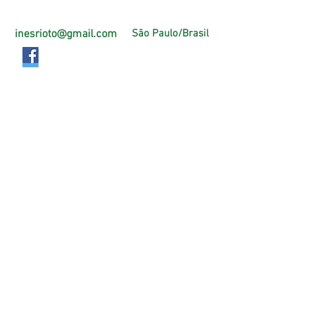
inesrioto@gmail.com
São Paulo/Brasil
Página Oficial Facebook
https://pt-br.facebook.com/PlenitudeAtiva
Criação e manuntenção do Site:
Thais Riotto
Todos os direitos reservados
© Inês Rioto - Morar60mais