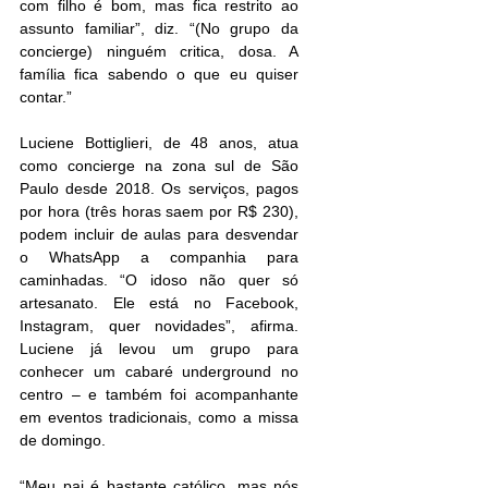
com filho é bom, mas fica restrito ao 
assunto familiar”, diz. “(No grupo da 
concierge) ninguém critica, dosa. A 
família fica sabendo o que eu quiser 
contar.” 
Luciene Bottiglieri, de 48 anos, atua 
como concierge na zona sul de São 
Paulo desde 2018. Os serviços, pagos 
por hora (três horas saem por R$ 230), 
podem incluir de aulas para desvendar 
o WhatsApp a companhia para 
caminhadas. “O idoso não quer só 
artesanato. Ele está no Facebook, 
Instagram, quer novidades”, afirma. 
Luciene já levou um grupo para 
conhecer um cabaré underground no 
centro – e também foi acompanhante 
em eventos tradicionais, como a missa 
de domingo. 
“Meu pai é bastante católico, mas nós 