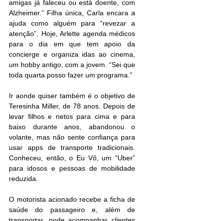
amigas já faleceu ou está doente, com 
Alzheimer.” Filha única, Carla encara a 
ajuda como alguém para “revezar a 
atenção”. Hoje, Arlette agenda médicos 
para o dia em que tem apoio da 
concierge e organiza idas ao cinema, 
um hobby antigo, com a jovem. “Sei que 
toda quarta posso fazer um programa.”
Ir aonde quiser também é o objetivo de 
Teresinha Miller, de 78 anos. Depois de 
levar filhos e netos para cima e para 
baixo durante anos, abandonou o 
volante, mas não sente confiança para 
usar apps de transporte tradicionais. 
Conheceu, então, o Eu Vô, um “Uber” 
para idosos e pessoas de mobilidade 
reduzida. 
O motorista acionado recebe a ficha de 
saúde do passageiro e, além de 
transportar, pode acompanhar clientes 