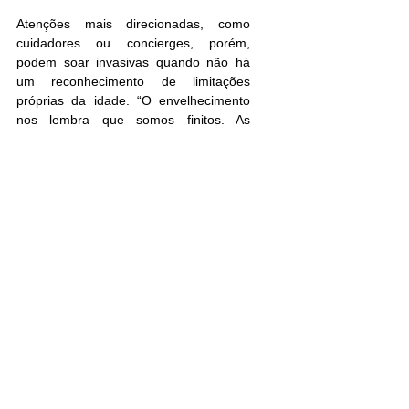
Atenções mais direcionadas, como 
cuidadores ou concierges, porém, 
podem soar invasivas quando não há 
um reconhecimento de limitações 
próprias da idade. “O envelhecimento 
nos lembra que somos finitos. As 
pessoas têm dificuldade de se 
reconhecerem como envelhecidas”, diz 
Marília Berzins, presidente do 
Observatório da Longevidade Humana 
e Envelhecimento, que lançou uma 
capacitação para acompanhamento em 
atividades culturais. 
Apoios externos podem ser uma forma 
de garantir independência e 
permanência por período maior de 
tempo em suas próprias casas, o que, 
por sua vez, é visto como um fator de 
saúde. “Autonomia, satisfação de vida, 
senso de autoeficácia são fundamentais 