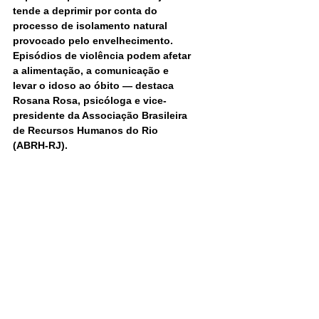
tende a deprimir por conta do 
processo de isolamento natural 
provocado pelo envelhecimento. 
Episódios de violência podem afetar 
a alimentação, a comunicação e 
levar o idoso ao óbito — destaca 
Rosana Rosa, psicóloga e vice-
presidente da Associação Brasileira 
de Recursos Humanos do Rio 
(ABRH-RJ).
Uma das alternativas para tentar 
combater a violência é explicar aos 
idosos que situações como as já 
listadas acima não devem ser 
aceitas.
— A velhice não pode ser vista como 
uma punição, ela é um processo 
natural que faz parte da vida de 
todos nós — afirma Roberta França.