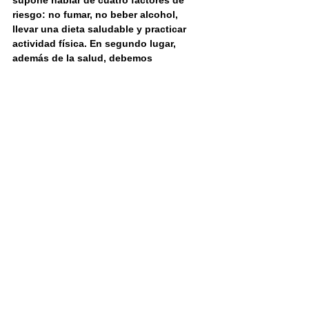
supone hablar de cuatro factores de 
riesgo: no fumar, no beber alcohol, 
llevar una dieta saludable y practicar 
actividad física. En segundo lugar, 
además de la salud, debemos 
cultivar el conocimiento. Es decir, 
aprender, aprender y aprender. En 
tercer lugar, es indispensable el 
capital social que acumulamos a lo 
largo de la vida. Es muy importante 
no reducir nuestro capital social, 
solo, a nuestro entorno de trabajo, 
pues ello provoca que con la 
llegada de la jubilación te 
encuentres solo, sin poder 
relacionarte o comunicarte con 
nadie de tu entorno. Y ello deriva en 
una situación de soledad. El último 
capital, que siempre ayuda, es el 
financiero. Además de estos cuatro 
aspectos, para este maratón del que 
estamos hablando, es indispensable 