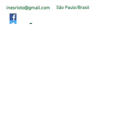
inesrioto@gmail.com
São Paulo/Brasil
Página Oficial Facebook
https://pt-br.facebook.com/PlenitudeAtiva
Criação e manuntenção do Site:
Thais Riotto
Todos os direitos reservados
© Inês Rioto - Morar60mais