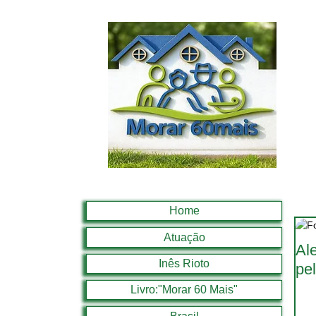
Home
Atuação
Al
Inês Rioto
pe
Livro:"Morar 60 Mais"