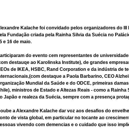
lexandre Kalache foi convidado pelos organizadores do II
ela Fundação criada pela Rainha Silvia da Suécia no Palác
5 e 16 de maio.
articiparam do evento cem representantes de universidades
com destauqe ao Karolinska Institute), de grandes empresa
EOs de IKEA, HSBC, Rand Corporation e da indústria de te
nternacionais,(com destaque a Paola Barbarino, CEO Alzheim
rganização Mundial da Saúde e do ODCE, primeiras damas (
hile), ministros de Estado e Altezas Reais - como a Rainha 
o Japão e realeza da Suécia, sempre com a presença protag
oube a Alexandre Kalache dar voz aos desafios do envelhe
onto de vista global, em particular no tocante ao crescime
essoas vivendo com demencias e o cuidado que isso impli