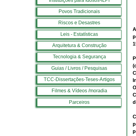
Instituições para Idosos-ILPI
Povos Tradicionais
Riscos e Desastres
A
Leis - Estatísticas
p
1
Arquitetura & Construção
Tecnologia & Segurança
P
(
Guias / Livros / Pesquisas
C
TCC-Dissertações-Teses-Artigos
I
O
Filmes & Vídeos /moradia
C
Parceiros
d
C
p
p