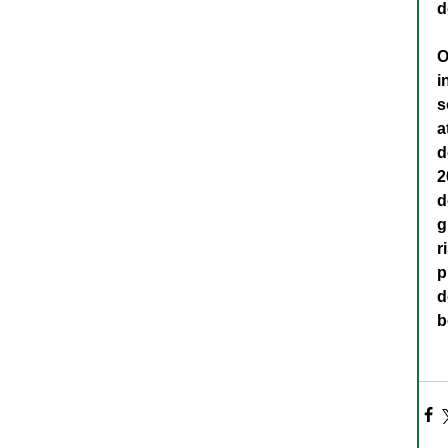
d
O
i
s
a
d
2
d
g
r
p
d
b