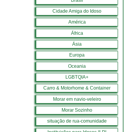
Brasil
Cidade Amiga do Idoso
América
África
Ásia
Europa
Oceania
LGBTQIA+
Carro & Motorhome & Container
Morar em navio-veleiro
Morar Sozinho
situação de rua-comunidade