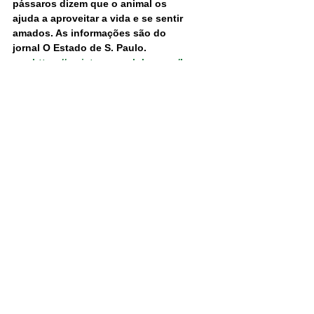
pássaros dizem que o animal os 
ajuda a aproveitar a vida e se sentir 
amados. As informações são do 
jornal O Estado de S. Paulo.
https://revistapegn.globo.com/Im
pacto-
social/noticia/2019/04/pegn-
instituto-treina-caes-para-
terapia-com-idosos-em-
asilos.html?
fbclid=IwAR1eSW1BeDEuCfk-
oaD4WEW8v116JhDr0qewUCe-
lEgt0MzYM6gbqUy6iPU
inesrioto@gmail.com
São Paulo/Brasil