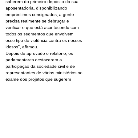
saberem do primeiro depósito da sua 
aposentadoria, disponibilizando 
empréstimos consignados, a gente 
precisa realmente se debruçar e 
verificar o que está acontecendo com 
todos os segmentos que envolvem 
esse tipo de violência contra os nossos 
idosos", afirmou.
Depois de aprovado o relatório, os 
parlamentares destacaram a 
participação da sociedade civil e de 
representantes de vários ministérios no 
exame dos projetos que sugerem 
alterações no Estatuto do Idoso. Eles 
também propuseram que o relatório 
seja disponibilizado para o Conselho 
Nacional dos Direitos da Pessoa Idosa 
(CNDI), órgão ligado ao Ministério dos 
Direitos Humanos que trata dos temas 
sobre envelhecimento no governo 
federal. 
Confira a íntegra do relatório 