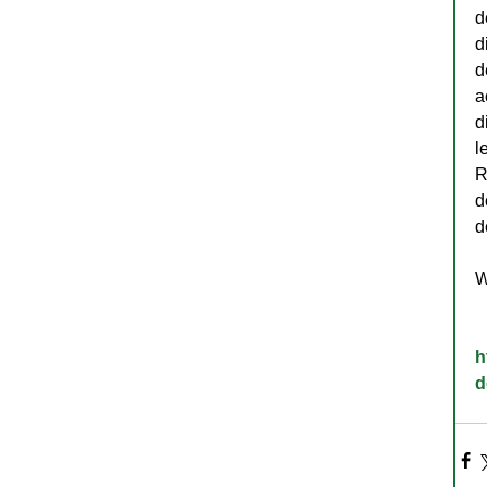
d
d
d
a
d
l
R
d
d
W
h
d