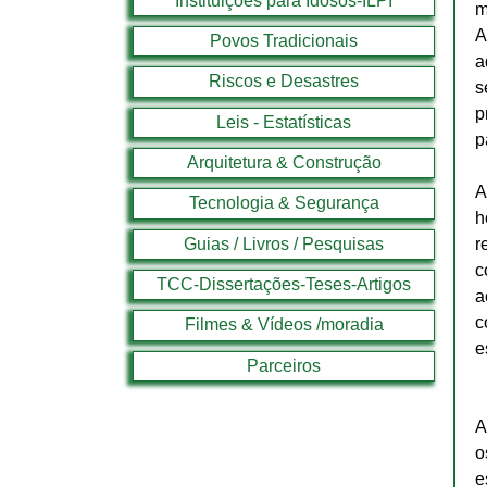
Instituições para Idosos-ILPI
m
A
Povos Tradicionais
a
Riscos e Desastres
s
p
Leis - Estatísticas
p
Arquitetura & Construção
A
Tecnologia & Segurança
h
Guias / Livros / Pesquisas
r
c
TCC-Dissertações-Teses-Artigos
a
c
Filmes & Vídeos /moradia
e
Parceiros
A
o
e