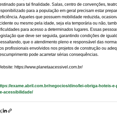
estinado para tal finalidade. Salas, centro de convenções, teatr
isponibilizado para a população em geral precisam estar prep
eficiência. Aqueles que possuem mobilidade reduzida, ocasionad
cidente ou mesmo pela idade, seja ela temporária ou não, tam
ificuldades para acesso a determinados lugares. Essas pesso
egislação que deve ser seguida, garantindo condições de iguald
essaltando, que o atendimento pleno e responsável das normas
os profissionais envolvidos nos projetos de construção ou adeq
escumprimento pode acarretar sérias consequências.
ebsite: https://www.planetaacessivel.com.br/
ttps://exame.abril.com.br/negocios/dino/lei-obriga-hoteis
e-acessibilidade/