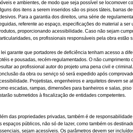
óveis e ambientes, de modo que seja possível se locomover co
lguns dos itens a serem inseridos são os pisos táteis, barras de
desivos. Para a garantia dos direitos, uma série de regulamen
eguidas, referente ao espaço, especificações do material a ser 
rodutos, proporcionando acessibilidade. Caso não sejam cump
articularidades, os profissionais responsáveis pela obra estão s
 lei garante que portadores de deficiência tenham acesso a dif
otéis e pousadas, recém-regulamentados. O não cumprimento d
esultar ao profissional autor do projeto uma pena civil e criminal.
onclusão da obra ou serviço só será expedido após comprovado
cessibilidade. Projetistas, engenheiros e arquitetos devem se a
omo escadas, rampas, dimensões para banheiros e salas, piso tát
starão submetidos à fiscalização de entidades competentes.
lém das propriedades privadas, também é de responsabilidade 
s espaços públicos, não só de lazer, como também os destinado
ssenciais, sejam acessíveis. Os parâmetros devem ser incluído