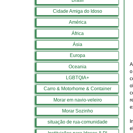
Brasil
Cidade Amiga do Idoso
América
África
Ásia
Europa
A
Oceania
o
LGBTQIA+
c
o
Carro & Motorhome & Container
c
Morar em navio-veleiro
r
e
Morar Sozinho
I
situação de rua-comunidade
e