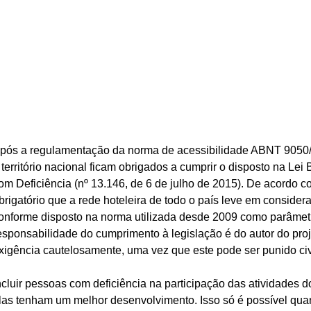
pós a regulamentação da norma de acessibilidade ABNT 9050/2
 território nacional ficam obrigados a cumprir o disposto na Lei
om Deficiência (nº 13.146, de 6 de julho de 2015). De acordo co
brigatório que a rede hoteleira de todo o país leve em consider
onforme disposto na norma utilizada desde 2009 como parâmetro 
esponsabilidade do cumprimento à legislação é do autor do proj
xigência cautelosamente, uma vez que este pode ser punido civ
ncluir pessoas com deficiência na participação das atividades do
las tenham um melhor desenvolvimento. Isso só é possível quan