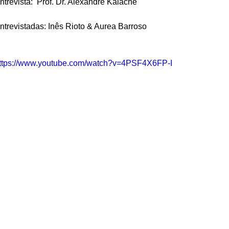
ntrevista:  Prof. Dr. Alexandre Kalache 
ntrevistadas: Inês Rioto & Aurea Barroso
ttps://www.youtube.com/watch?v=4PSF4X6FP-I