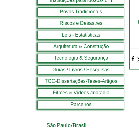
Instituições para Idosos-ILPI
Povos Tradicionais
Riscos e Desastres
Leis - Estatísticas
Arquitetura & Construção
Tecnologia & Segurança
Guias / Livros / Pesquisas
TCC-Dissertações-Teses-Artigos
Filmes & Vídeos /moradia
Parceiros
São Paulo/Brasil