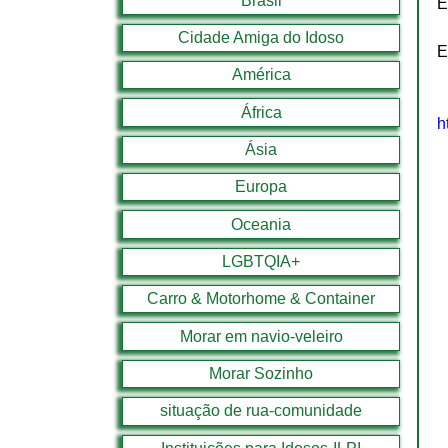
Brasil
E
Cidade Amiga do Idoso
E
América
África
h
Ásia
Europa
Oceania
LGBTQIA+
Carro & Motorhome & Container
Morar em navio-veleiro
Morar Sozinho
situação de rua-comunidade