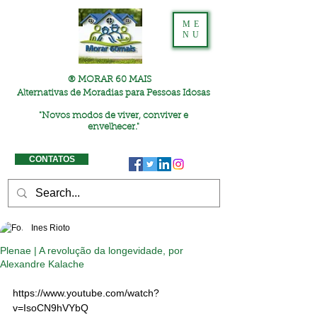
ME
NU
® MORAR 60 MAIS
Alternativas de Moradias para Pessoas Idosas
"
Novos modos de viver, conviver e
envelhecer."
CONTATOS
Ines Rioto
Plenae | A revolução da longevidade, por
Alexandre Kalache
https://www.youtube.com/watch?
v=IsoCN9hVYbQ