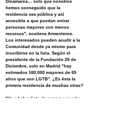
Dinamarca… solo que nosotros 
hemos conseguido que la 
residencia sea pública y así 
accesible a que puedan entrar 
personas mayores con menos 
recursos", sostiene Armenteros.
Los interesados pueden acudir a la 
Comunidad desde ya mismo para 
inscribirse en la lista. Según el 
presidente de la Fundación 26 de 
Diciembre, solo en Madrid "hay 
estimados 160.000 mayores de 65 
años que son LGTB". ¿Es ésta la 
primera residencia de muchas otras?
"Va a haber lista de espera y mucha. 
Nos está llamado mucha gente que 
quiere venirse a nuestra residencia. 
Nos dicen: 'Queremos terminar 
nuestros días en un sitio en el que 
no tengamos que seguir mintiendo'”.
Federico Armenteros tiene claro que 