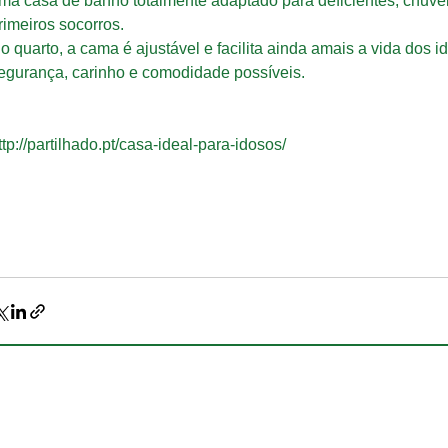
ma casa de banho totalmente adaptado para deficientes, chuveiro
rimeiros socorros.
o quarto, a cama é ajustável e facilita ainda amais a vida dos 
egurança, carinho e comodidade possíveis.
ttp://partilhado.pt/casa-ideal-para-idosos/