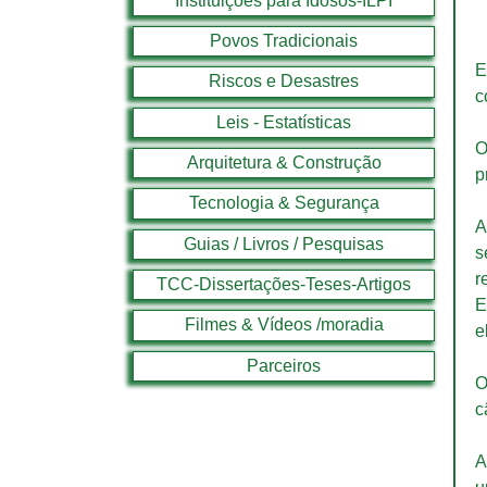
Instituições para Idosos-ILPI
Povos Tradicionais
E
Riscos e Desastres
c
Leis - Estatísticas
O
Arquitetura & Construção
p
Tecnologia & Segurança
A
Guias / Livros / Pesquisas
s
r
TCC-Dissertações-Teses-Artigos
E
Filmes & Vídeos /moradia
e
Parceiros
O
c
A