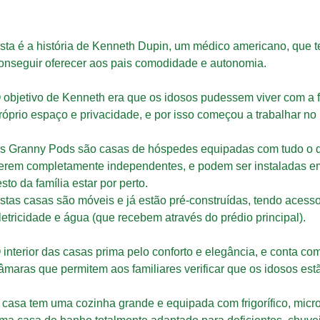
sta é a história de Kenneth Dupin, um médico americano, que t
onseguir oferecer aos pais comodidade e autonomia.
 objetivo de Kenneth era que os idosos pudessem viver com a 
róprio espaço e privacidade, e por isso começou a trabalhar no
s Granny Pods são casas de hóspedes equipadas com tudo o qu
erem completamente independentes, e podem ser instaladas em 
esto da família estar por perto.
stas casas são móveis e já estão pré-construídas, tendo acesso
letricidade e água (que recebem através do prédio principal).
 interior das casas prima pelo conforto e elegância, e conta c
âmaras que permitem aos familiares verificar que os idosos est
 casa tem uma cozinha grande e equipada com frigorífico, micro