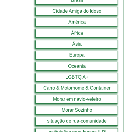
Brasil
Cidade Amiga do Idoso
América
África
Ásia
Europa
Oceania
LGBTQIA+
Carro & Motorhome & Container
Morar em navio-veleiro
Morar Sozinho
situação de rua-comunidade