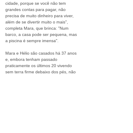
cidade, porque se você não tem 
grandes contas para pagar, não 
precisa de muito dinheiro para viver, 
além de se divertir muito o mais", 
completa Mara, que brinca: "Num 
barco, a casa pode ser pequena, mas 
a piscina é sempre imensa".
Mara e Hélio são casados há 37 anos 
e, embora tenham passado 
praticamente os últimos 20 vivendo 
sem terra firme debaixo dos pés, não 
se arrependem nem um pouco disso. O 
barco deles, de 29 pés, tem apenas 
pouco mais de 25 m2 de área, dividido 
entre a cabine, com um quarto com 
cama (triangular) de casal, uma saleta 
conjugada com a cozinha e um micro-
banheiro, e o convés, do lado de fora – 
"o nosso quintal" eles brincam. 