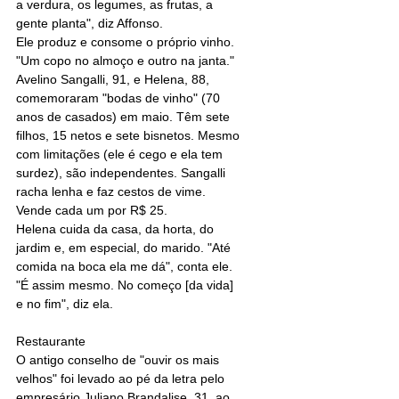
a verdura, os legumes, as frutas, a 
gente planta", diz Affonso.
Ele produz e consome o próprio vinho. 
"Um copo no almoço e outro na janta."
Avelino Sangalli, 91, e Helena, 88, 
comemoraram "bodas de vinho" (70 
anos de casados) em maio. Têm sete 
filhos, 15 netos e sete bisnetos. Mesmo 
com limitações (ele é cego e ela tem 
surdez), são independentes. Sangalli 
racha lenha e faz cestos de vime. 
Vende cada um por R$ 25.
Helena cuida da casa, da horta, do 
jardim e, em especial, do marido. "Até 
comida na boca ela me dá", conta ele. 
"É assim mesmo. No começo [da vida] 
e no fim", diz ela.
Restaurante
O antigo conselho de "ouvir os mais 
velhos" foi levado ao pé da letra pelo 
empresário Juliano Brandalise, 31, ao 