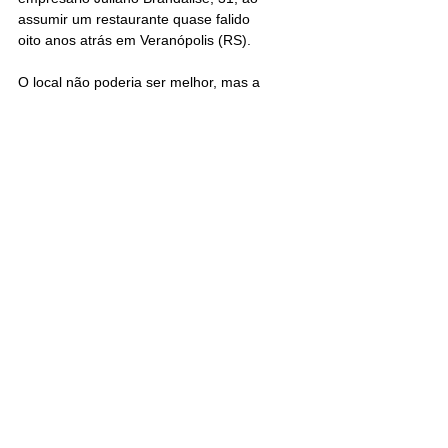
assumir um restaurante quase falido 
oito anos atrás em Veranópolis (RS).
O local não poderia ser melhor, mas a 
comida do empreendimento –que tem 
quase 80 metros de altura, é giratório e 
com vista de 360 graus para a Serra do 
Rio das Antas– não possuía identidade 
com o lugar.A primeira providência de 
Brandalise, nascido em Veranópolis, foi 
chamar um grupo de 60 idosas da 
cidade e discutir com elas a elaboração 
de um novo cardápio para o 
restaurante.
"As nonas nos trouxeram as receitas 
dos primeiros imigrantes italianos e 
poloneses, que colonizaram 
Veranópolis entre o final do século 19 e 
início do 20", explica. Entre elas estão 
a massa à bolonhesa, o espaguete à 
carbonara e o radicci (almeirão) com 