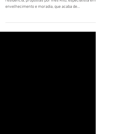
Descubra as propostas de novos modelos de
residência, propostas por Inês Rito, especialista em
envelhecimento e moradia, que acaba de...